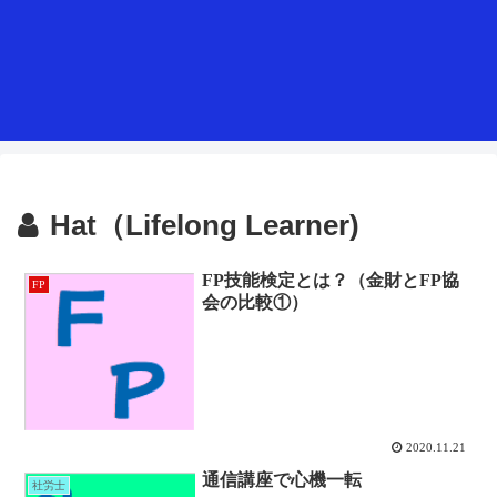
Hat（Lifelong Learner)
FP技能検定とは？（金財とFP協
FP
会の比較①）
2020.11.21
通信講座で心機一転
社労士