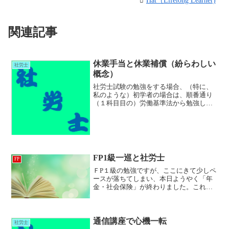
Hat（Lifelong Learner)
関連記事
休業手当と休業補償（紛らわしい
社労士
概念）
社労士試験の勉強をする場合、（特に、
私のような）初学者の場合は、順番通り
（１科目目の）労働基準法から勉強して
いくことが多いと思います。個々の概念
や用語は勉強した時には理解できます
（否、理解したつもりにはなれます）。
また、２科目である労働安全...
FP1級一巡と社労士
FP
ＦP１級の勉強ですが、ここにきて少しペ
ースが落ちてしまい、本日ようやく「年
金・社会保険」が終わりました。これで
全範囲何とか一巡できました。遅ればせ
ながら、今日からＦ分野の「不動産」か
ら、Ｅ→Ｄ→Ｃと逆順に1級FP技能士(学
科)精選問題解説集...
通信講座で心機一転
社労士