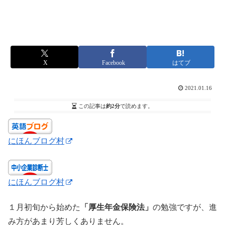
X
Facebook
はてブ
2021.01.16
この記事は
約2分
で読めます。
にほんブログ村
にほんブログ村
１月初旬から始めた
「厚生年金保険法」
の勉強ですが、進
み方があまり芳しくありません。