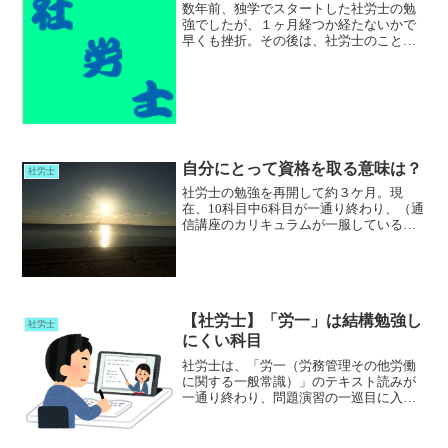
数年前、独学でスタートした社労士の勉
強でしたが、１ヶ月経つか経たないかで
早くも挫折。その後は、社労士のことな
どすっかり忘れて日々を過ごしていまし
た。通信講座に申し込むまでまだ夏の暑
さも残る今年の９月のとある休日、ネッ
ト広告で偶然目にした社労...
自分にとって資格を取る意味は？
社労士
社労士の勉強を再開して約３ケ月。現
在、10科目中6科目が一通り終わり、（通
信講座のカリキュラムが一服しているの
で）問題演習や軽い予習（国民年金法）
を行っています。初学者のため、まだ試
験の全容が分からず「来年３～４月頃に
ならないと感触はつかめ...
【社労士】「労一」は結構勉強し
社労士
にくい科目
社労士は、「労一（労務管理その他労働
に関する一般常識）」のテキスト読みが
一通り終わり、問題演習の一巡目に入っ
ています。「労一」は、関連法令（労働
組合法、労働契約法など）が２０ほどあ
り、加えて労働経済白書や労務管理用語