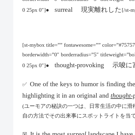
surreal 現実離れした
0 25px 0″]●
[/st-
[st-mybox title=”” fontawesome=”” color=”#757
borderwidth=”0″ borderradius=”5″ titleweight=”b
thought-provokin
0 25px 0″]●
One of the keys to humor is finding th
✅
highlighting it in an original and
thought-
(ユーモアの秘訣の一つは、日常生活の中に滑
自の方法でその出来事にスポットライトを当
It is the most
surreal
landscape I have 
☒