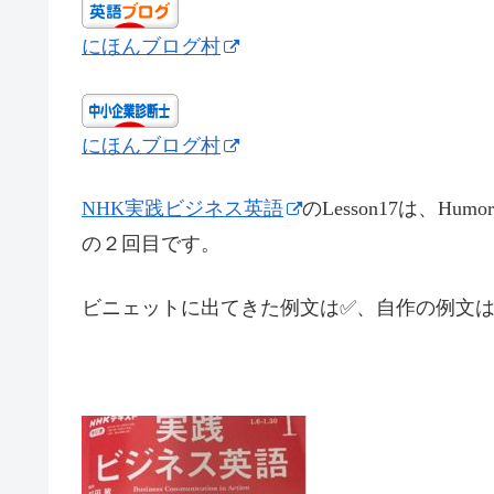
にほんブログ村
にほんブログ村
NHK実践ビジネス英語
のLesson17は、Hu
の２回目です。
ビニェットに出てきた例文は✅、自作の例文