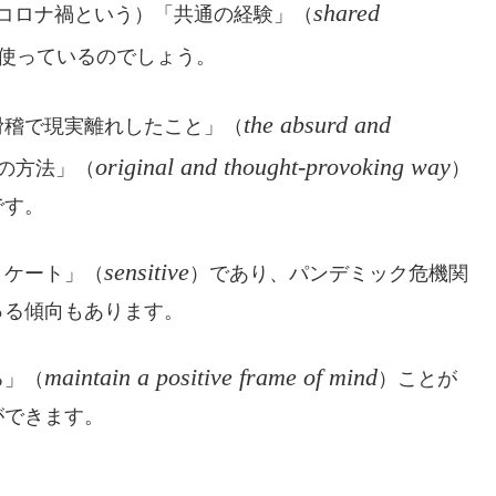
shared
コロナ禍という）「共通の経験」（
使っているのでしょう。
the absurd and
滑稽で現実離れしたこと」（
original and thought-provoking way
の方法」（
）
です。
sensitive
リケート」（
）であり、パンデミック危機関
っる傾向もあります。
maintain a positive frame of mind
る」（
）ことが
ができます。