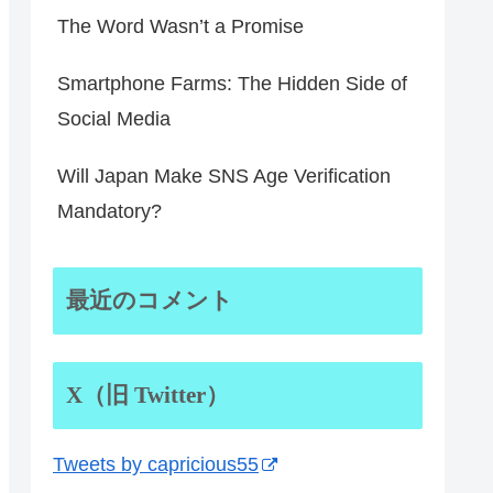
The Word Wasn’t a Promise
Smartphone Farms: The Hidden Side of
Social Media
Will Japan Make SNS Age Verification
Mandatory?
最近のコメント
X（旧 Twitter）
Tweets by capricious55