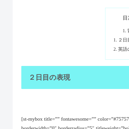
目
２日
英語
２日目の表現
[st-mybox title=”” fontawesome=”” color=”#757
borderwidth=”0″ borderradius=”5″ titleweight=”b