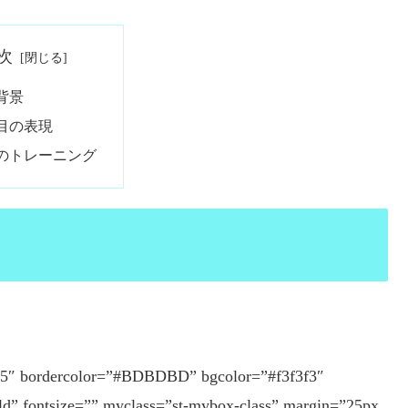
次
背景
目の表現
のトレーニング
575″ bordercolor=”#BDBDBD” bgcolor=”#f3f3f3″
old” fontsize=”” myclass=”st-mybox-class” margin=”25px