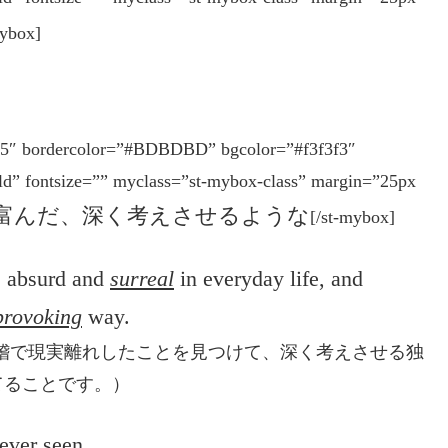
mybox]
575″ bordercolor=”#BDBDBD” bgcolor=”#f3f3f3″
old” fontsize=”” myclass=”st-mybox-class” margin=”25px
g 示唆に富んだ、深く考えさせるような
[/st-mybox]
e absurd and
surreal
in everyday life, and
provoking
way.
稽で現実離れしたことを見つけて、深く考えさせる独
てることです。）
ever seen.