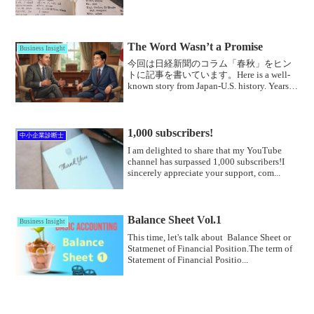
☒で示しています。背景「笑い」
（laughter）は「エンドルフィン...
The Word Wasn’t a Promise
Business Insight
今回は日経新聞のコラム「春秋」をヒン
トに記事を書いています。Here is a well-
known story from Japan-U.S. history. Years
ago, Japan and the U.S. were neg...
1,000 subscribers!
中小企業診断士
I am delighted to share that my YouTube
channel has surpassed 1,000 subscribers!I
sincerely appreciate your support, com...
Balance Sheet Vol.1
Business Insight
This time, let's talk about Balance Sheet or
Statmenet of Financial Position.The term of
Statement of Financial Positio...