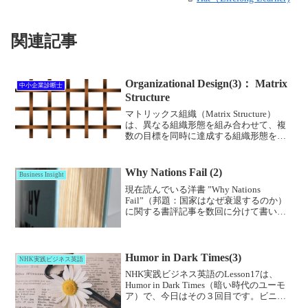
関連記事
Organizational Design(3)： Matrix
中小企業診断士
Structure
マトリックス組織（Matrix Structure）
は、異なる組織形態を組み合わせて、複
数の目標を同時に達成する組織形態を意
味します。例えば、マトリックス組織で
は、製品別組織と地域別組織の２つの組
織を組合わせ、一人の従業員が製品の管
Why Nations Fail (2)
Business Insight
理者、地...
現在読んでいる洋書 ”Why Nations
Fail”（邦題：国家はなぜ衰退するのか）
に関する書評記事を数回に分けて書いて
います。今回は第3章（The Making of
Prosperity and Poverty）を中心とした書評
にな...
Humor in Dark Times(3)
NHK実践ビジネス英語
NHK実践ビジネス英語のLesson17は、
Humor in Dark Times（暗い時代のユーモ
ア）で、今日はその３回目です。ビニェ
ットに出てきた例文は✅、自作の例文は