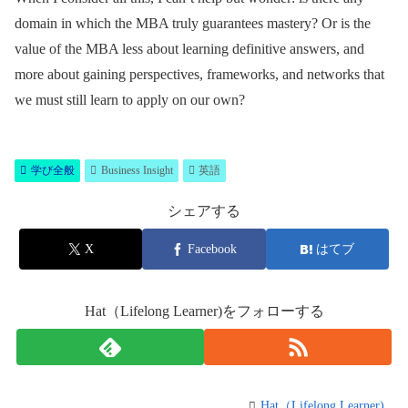
domain in which the MBA truly guarantees mastery? Or is the
value of the MBA less about learning definitive answers, and
more about gaining perspectives, frameworks, and networks that
we must still learn to apply on our own?
学び全般
Business Insight
英語
シェアする
X
Facebook
はてブ
Hat（Lifelong Learner)をフォローする
Hat（Lifelong Learner)