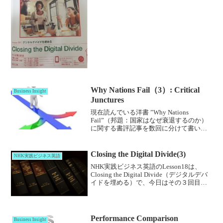
で流れた後、講師（杉田先生）とパート
ナー（ヘザー・ハワードさん）の会...
Why Nations Fail（3）: Critical
Business Insight
Junctures
現在読んでいる洋書 ”Why Nations
Fail”（邦題：国家はなぜ衰退するのか）
に関する書評記事を数回に分けて書いて
います。今回は第4章（Small differences
and Critical Junctures:The We...
Closing the Digital Divide(3)
NHK実践ビジネス英語
NHK実践ビジネス英語のLesson18は、
Closing the Digital Divide（デジタルデバ
イドを埋める）で、今日はその３回目で
す。ビニェットに出てきた例文は✅、自
作の例文は☒で示しています。背景「デ
ジタルデバイド」（di...
Performance Comparison
Business Insight