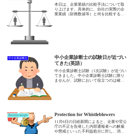
本日は、企業業績の比較手法について取
り上げます。具体的に、自社の実際の企
業業績（財務数値等）と何を比較するの
かという観点から、以下の３つの方法が
考えられます。❶ 自社が独自に設定した
目標との比較（例：予算との比較）❷ 自
社業績を時系列で比較...
中小企業診断士の試験日が近づい
中小企業診断士
てきた(英語）
中小企業診断士試験（1次試験）が近づい
てきました。中小企業診断士試験に限り
ませんが、試験において役立つのは確実
な知識・理解と思います。Hello,
Guys.How's it going today.The exam date for
th...
Protection for Whistleblowers
Business Insight
11月6日の日経新聞によると、企業や官公
庁の不正を告発した内部通報者への解雇
や懲戒といった不利益処分に対し、消費