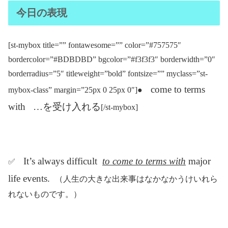
今日の表現
[st-mybox title=”” fontawesome=”” color=”#757575″
bordercolor=”#BDBDBD” bgcolor=”#f3f3f3″ borderwidth=”0″
borderradius=”5″ titleweight=”bold” fontsize=”” myclass=”st-
come to terms
mybox-class” margin=”25px 0 25px 0″]●
with …を受け入れる
[/st-mybox]
It’s always difficult
to come to terms with
major
✅
life events.
（人生の大きな出来事はなかなかうけいれら
れないものです。）