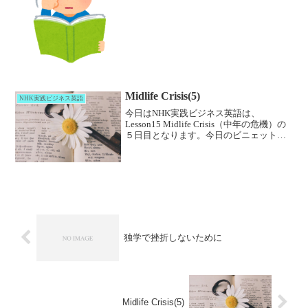
点を超えるようになりました。当時、
TOEIC730点以上は「どんな状況でも適切
なコミュニ...
Midlife Crisis(5)
NHK実践ビジネス英語
今日はNHK実践ビジネス英語は、
Lesson15 Midlife Crisis（中年の危機）の
５日目となります。今日のビニェットに
は、中年期に発症する様々な症状や病名
などが出てきています。physical frailty(肉
体的もろさ)， ...
独学で挫折しないために
Midlife Crisis(5)