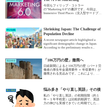
Business Insight
今回もフィリップ・コトラー
の”Marketing 6.0”の書評です。今回は、
Immersive Third Places（没入型サードプレ
イス）における、サービス・マーケティ
ングの3P（People, Process, Physical ...
Shrinking Japan: The Challenge of
学び全般
Population Decline
A recent newspaper article highlighted a
significant demographic change in Japan.
According to the preliminary results o...
「106万円の壁」撤廃へ
英語表現
日経新聞によると106万円の壁（パート労
働者の厚生年金適用要件 ＝ 年収要件）が
撤廃される見込みです。これにより、配
偶者の扶養の下でパート等で働く人が
「手取り収入の減少」を意識して（年末
近くになると）労働時間を調整するイン
センティブがなくな...
悩み多き「やり直し英語」その後
私と英語
私の「やり直し英語」の初期段階（約１
年～１年半程度）は比較的順調で、英語
力の伸びも実感できていた時期でした。
ベンチマークとしてのTOEICの点数も730