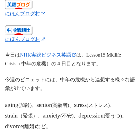
にほんブログ村
にほんブログ村
今日は
NHK実践ビジネス英語
は、Lesson15 Midlife
Crisis（中年の危機）の４日目となります。
今週のビニェットには、中年の危機から連想する様々な語
彙が出ています。
aging
senior
stress
(加齢)、
(高齢者)、
(ストレス)、
strain
anxiety
depression
（緊張）、
(不安)、
(憂うつ)、
divorce
(離婚)など。