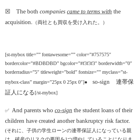
☒ The both
companies
came to terms with
the
acquisition.
（両社とも買収を受け入れた。）
[st-mybox title=”” fontawesome=”” color=”#757575″
bordercolor=”#BDBDBD” bgcolor=”#f3f3f3″ borderwidth=”0″
borderradius=”5″ titleweight=”bold” fontsize=”” myclass=”st-
so-sign 連帯保
mybox-class” margin=”25px 0 25px 0″]●
証人になる
[/st-mybox]
And parents who
co-sign
the student loans of their
✅
children have created another bankruptcy risk factor.
(それに、子供の学生ローンの連帯保証人になっている親
は、破産のリスクの要因を1つ増やしていることになりま