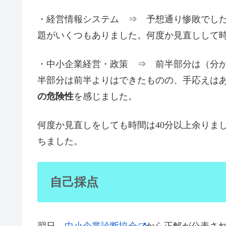
・経営情報システム ⇒ 予想通り惨敗でし
題がいくつもありました。何度か見直しして時
・中小企業経営・政策 ⇒ 前半部分は（分
半部分は前半よりはできたものの、手応えは
の危険性
を感じました。
何度か見直しをしても時間は40分以上余りま
ちました。
自己採点
翌日、
中小企業診断協会
から正解が公表さ