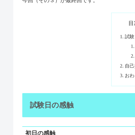
今回（その３）が最終回です。
目
試験
自己
おわ
試験日の感触
初日の感触