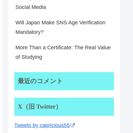
Social Media
Will Japan Make SNS Age Verification
Mandatory?
More Than a Certificate: The Real Value
of Studying
最近のコメント
X（旧 Twitter）
Tweets by capricious55