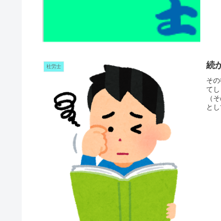
続
社労士
その
てし
（そ
とし