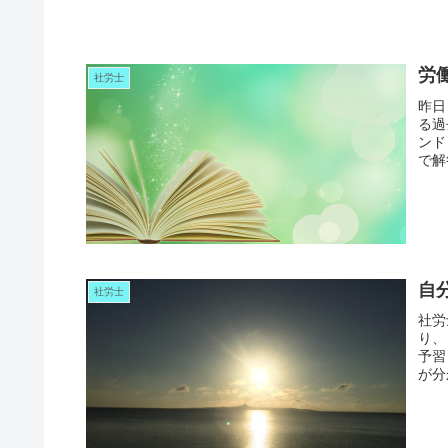
労
社労士
昨日
る過
ンド
で解
自
社労士
社労
り、
予習
が分