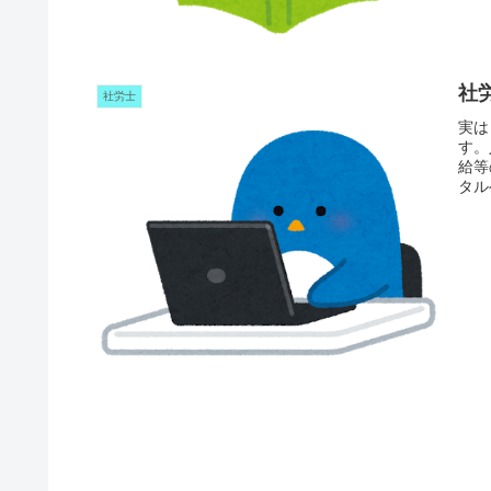
社
社労士
実は
す。
給等
タル