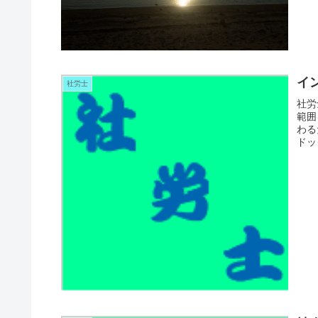
イ
社労士
社労
範囲
わる
ドッ