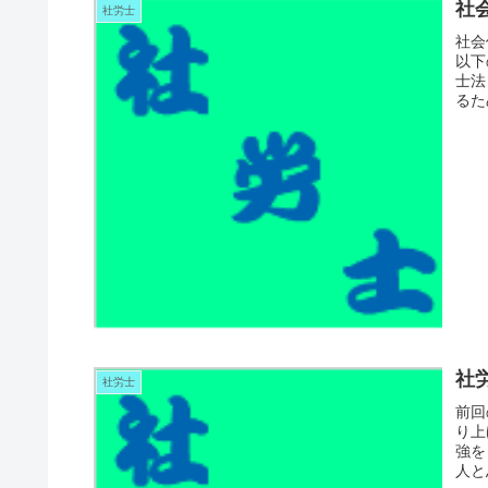
社
社労士
社会
以下
士法
るた
社
社労士
前回
り上
強を
人と