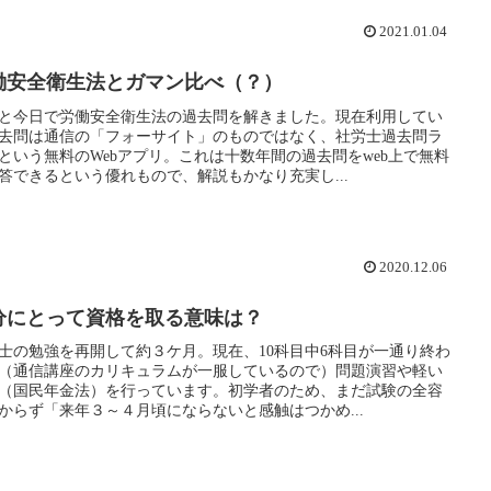
2021.01.04
働安全衛生法とガマン比べ（？）
と今日で労働安全衛生法の過去問を解きました。現在利用してい
去問は通信の「フォーサイト」のものではなく、社労士過去問ラ
という無料のWebアプリ。これは十数年間の過去問をweb上で無料
答できるという優れもので、解説もかなり充実し...
2020.12.06
分にとって資格を取る意味は？
士の勉強を再開して約３ケ月。現在、10科目中6科目が一通り終わ
（通信講座のカリキュラムが一服しているので）問題演習や軽い
（国民年金法）を行っています。初学者のため、まだ試験の全容
からず「来年３～４月頃にならないと感触はつかめ...