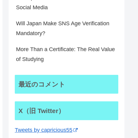
Social Media
Will Japan Make SNS Age Verification
Mandatory?
More Than a Certificate: The Real Value
of Studying
最近のコメント
X（旧 Twitter）
Tweets by capricious55