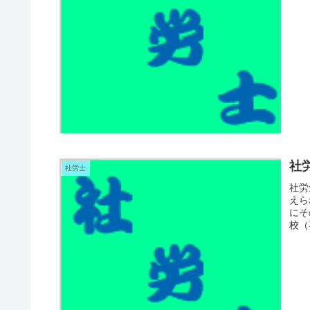
社
社労士
社労
えら
にそ
校（