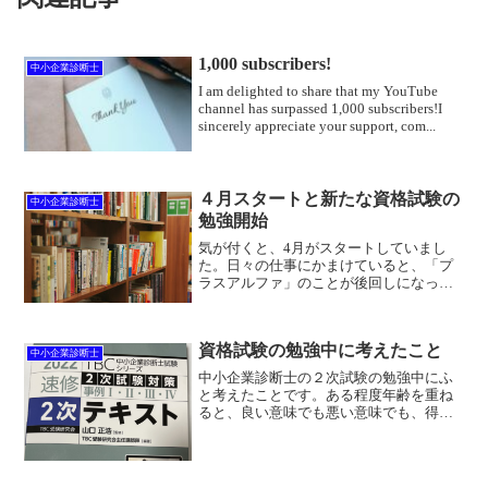
1,000 subscribers!
中小企業診断士
I am delighted to share that my YouTube
channel has surpassed 1,000 subscribers!I
sincerely appreciate your support, com...
４月スタートと新たな資格試験の
中小企業診断士
勉強開始
気が付くと、4月がスタートしていまし
た。日々の仕事にかまけていると、「プ
ラスアルファ」のことが後回しになって
しまいますが、「年度の節目」なので、
これからのことを少し整理したいと思い
ます。昨年度は、９月にFP１級の学科合
資格試験の勉強中に考えたこと
格、今年３月にFP1級...
中小企業診断士
中小企業診断士の２次試験の勉強中にふ
と考えたことです。ある程度年齢を重ね
ると、良い意味でも悪い意味でも、得
手・不得手や興味の対象が絞られてきま
す。また、仕事や家族と過ごす時間もあ
る中で、勉強の優先度が相対的に落ちて
いきます。もちろん、勉強（...