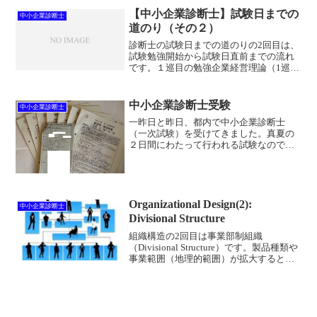
【中小企業診断士】試験日までの
中小企業診断士
道のり（その２）
診断士の試験日までの道のりの2回目は、
試験勉強開始から試験日直前までの流れ
です。１巡目の勉強企業経営理論（1巡
目：4月1日～4月26日）今年の４月から診
断士の勉強をスタートするに際して最初
に選んだ科目は「企業経営理論」でし
中小企業診断士受験
中小企業診断士
た。企業経営理論の...
一昨日と昨日、都内で中小企業診断士
（一次試験）を受けてきました。真夏の
２日間にわたって行われる試験なので、
「体力的に大丈夫かな」と少し心配でし
たが、試験会場（大学）は冷房完備で快
適。かなり長丁場の試験でしたが、思っ
たほど疲労感は感じませんで...
Organizational Design(2):
中小企業診断士
Divisional Structure
組織構造の2回目は事業部制組織
（Divisional Structure）です。製品種類や
事業範囲（地理的範囲）が拡大すると、
従来の機能別組織では十分対応できなく
なり、「事業部制組織」を導入するケー
スが見られます。事業部制組織は、製品
や地域...